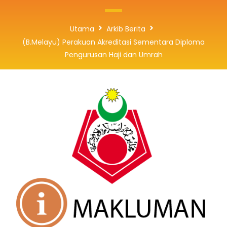
Utama
Arkib Berita
(B.Melayu) Perakuan Akreditasi Sementara Diploma
Pengurusan Haji dan Umrah