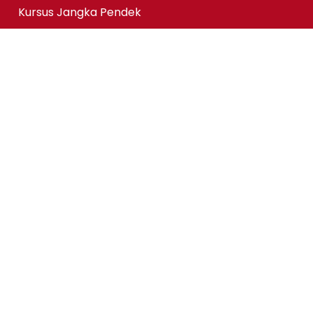
Kursus Jangka Pendek
Pautan Pantas
Permohonan Online
Status Permohonan
Tender & Pembekalan
Kerjaya
Sewaan Fasiliti
Maklumbalas Pelanggan
Bantuan Kewangan@KPMAIWP
Notis Perlindungan Data Peribadi (PDPA)
Copyright ©kpmaiwp.edu.my 2024