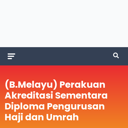
(B.Melayu) Perakuan
Akreditasi Sementara
Diploma Pengurusan
Haji dan Umrah