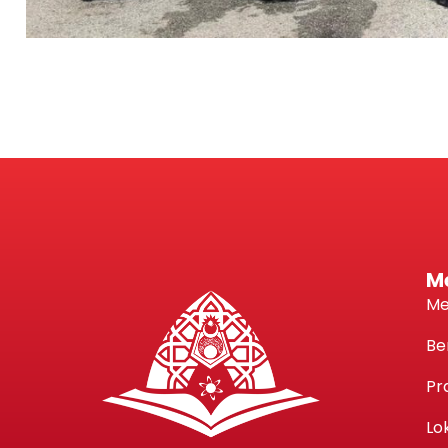
M
Me
Be
Pr
Lo