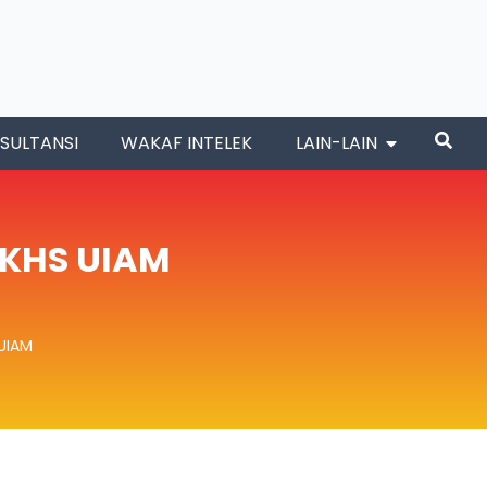
SULTANSI
WAKAF INTELEK
LAIN-LAIN
RKHS UIAM
UIAM