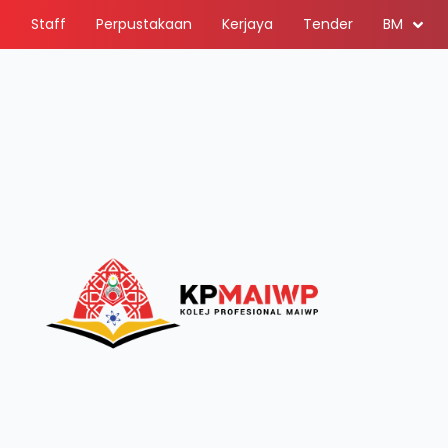
Staff
Perpustakaan
Kerjaya
Tender
BM