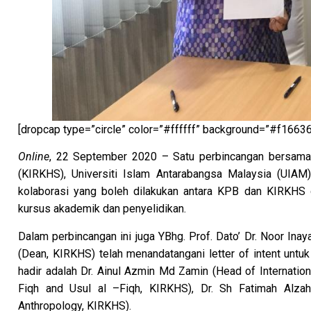
[dropcap type=”circle” color=”#ffffff” background=”#f1663
Online
, 22 September 2020 – Satu perbincangan bersama 
(KIRKHS), Universiti Islam Antarabangsa Malaysia (UIAM)
kolaborasi yang boleh dilakukan antara KPB dan KIRKHS d
kursus akademik dan penyelidikan.
Dalam perbincangan ini juga YBhg. Prof. Dato’ Dr. Noor In
(Dean, KIRKHS) telah menandatangani letter of intent unt
hadir adalah Dr. Ainul Azmin Md Zamin (Head of Internationa
Fiqh and Usul al –Fiqh, KIRKHS), Dr. Sh Fatimah Alzah
Anthropology, KIRKHS).