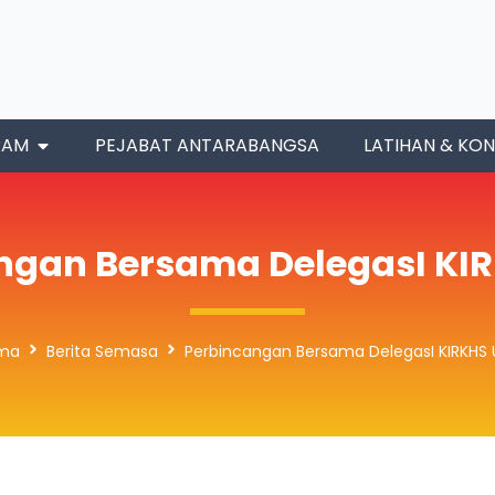
RAM
PEJABAT ANTARABANGSA
LATIHAN & KON
ngan Bersama DelegasI KI
ma
Berita Semasa
Perbincangan Bersama DelegasI KIRKHS 