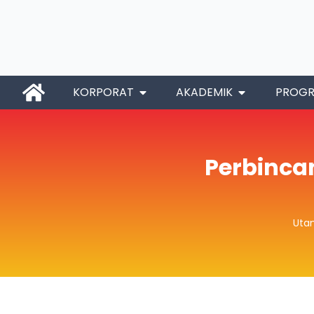
KORPORAT
AKADEMIK
PROG
Perbinca
Uta