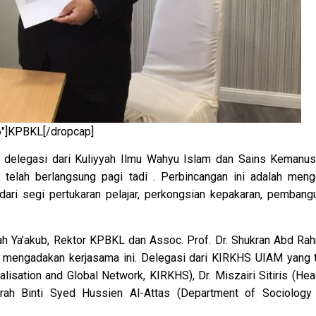
6″]KPBKL[/dropcap]
delegasi dari Kuliyyah Ilmu Wahyu Islam dan Sains Kemanus
 telah berlangsung pagi tadi . Perbincangan ini adalah meng
ari segi pertukaran pelajar, perkongsian kepakaran, pembang
ayah Ya’akub, Rektor KPBKL dan Assoc. Prof. Dr. Shukran Abd Ra
uk mengadakan kerjasama ini. Delegasi dari KIRKHS UIAM yang t
lisation and Global Network, KIRKHS), Dr. Miszairi Sitiris (Hea
rah Binti Syed Hussien Al-Attas (Department of Sociology