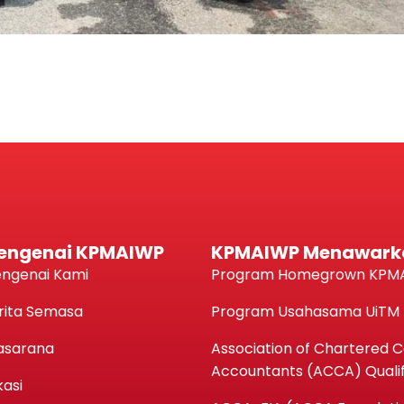
engenai KPMAIWP
KPMAIWP Menawark
ngenai Kami
Program Homegrown KPM
rita Semasa
Program Usahasama UiTM
asarana
Association of Chartered Ce
Accountants (ACCA) Qualif
kasi