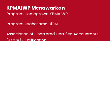
KPMAIWP Menawarkan
Program Homegrown KPMAIWP
Program Usahasama UiTM
Association of Chartered Certified Accountants
(ACCA) Qualification
ACCA-FIA (ACCA Foundation in Accountancy)
Micro-credentials (MC)
Kursus Jangka Pendek
Pautan Pantas
Permohonan Online
Status Permohonan
Tender & Pembekalan