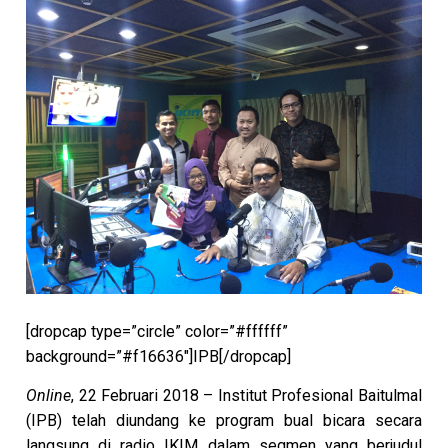
[dropcap type=”circle” color=”#ffffff”
background=”#f16636″]IPB[/dropcap]
Online
, 22 Februari 2018 – Institut Profesional Baitulmal
(IPB) telah diundang ke program bual bicara secara
langsung di radio IKIM dalam segmen yang berjudul