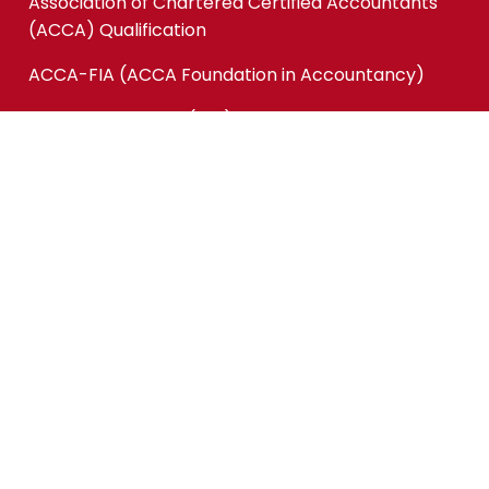
Association of Chartered Certified Accountants
(ACCA) Qualification
ACCA-FIA (ACCA Foundation in Accountancy)
Micro-credentials (MC)
Kursus Jangka Pendek
Pautan Pantas
Permohonan Online
Status Permohonan
Tender & Pembekalan
Kerjaya
Sewaan Fasiliti
Maklumbalas Pelanggan