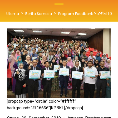
Utama
Berita Semasa
Program Foodbank YaPEIM 1.0
[dropcap type=”circle” color=”#ffffff”
background=”#f16636″]KPBKL[/dropcap]