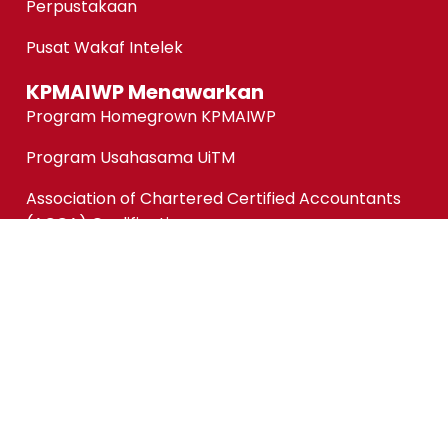
Perpustakaan
Pusat Wakaf Intelek
KPMAIWP Menawarkan
Program Homegrown KPMAIWP
Program Usahasama UiTM
Association of Chartered Certified Accountants
(ACCA) Qualification
ACCA-FIA (ACCA Foundation in Accountancy)
Micro-credentials (MC)
Kursus Jangka Pendek
Pautan Pantas
Permohonan Online