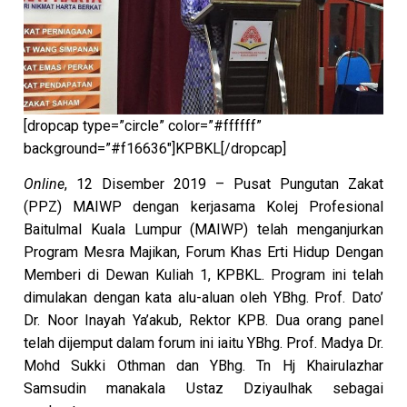
[dropcap type=”circle” color=”#ffffff”
background=”#f16636″]KPBKL[/dropcap]
Online
, 12 Disember 2019 – Pusat Pungutan Zakat
(PPZ) MAIWP dengan kerjasama Kolej Profesional
Baitulmal Kuala Lumpur (MAIWP) telah menganjurkan
Program Mesra Majikan, Forum Khas Erti Hidup Dengan
Memberi di Dewan Kuliah 1, KPBKL. Program ini telah
dimulakan dengan kata alu-aluan oleh YBhg. Prof. Dato’
Dr. Noor Inayah Ya’akub, Rektor KPB. Dua orang panel
telah dijemput dalam forum ini iaitu YBhg. Prof. Madya Dr.
Mohd Sukki Othman dan YBhg. Tn Hj Khairulazhar
Samsudin manakala Ustaz Dziyaulhak sebagai