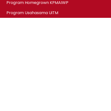
Program Homegrown KPMAIWP
Program Usahasama UiTM
Association of Chartered Certified Accountants
(ACCA) Qualification
ACCA-FIA (ACCA Foundation in Accountancy)
Micro-credentials (MC)
Kursus Jangka Pendek
Pautan Pantas
Permohonan Online
Status Permohonan
Tender & Pembekalan
Kerjaya