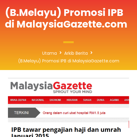
(B.Melayu) Promosi IPB
di MalaysiaGazette.com
Utama
Arkib Berita
(B.Melayu) Promosi IPB di MalaysiaGazette.com