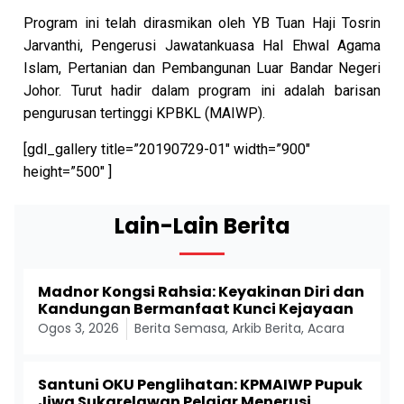
Program ini telah dirasmikan oleh YB Tuan Haji Tosrin
Jarvanthi, Pengerusi Jawatankuasa Hal Ehwal Agama
Islam, Pertanian dan Pembangunan Luar Bandar Negeri
Johor. Turut hadir dalam program ini adalah barisan
pengurusan tertinggi KPBKL (MAIWP).
[gdl_gallery title=”20190729-01″ width=”900″
height=”500″ ]
Lain-Lain Berita
Madnor Kongsi Rahsia: Keyakinan Diri dan
Kandungan Bermanfaat Kunci Kejayaan
Ogos 3, 2026
Berita Semasa
,
Arkib Berita
,
Acara
Santuni OKU Penglihatan: KPMAIWP Pupuk
Jiwa Sukarelawan Pelajar Menerusi