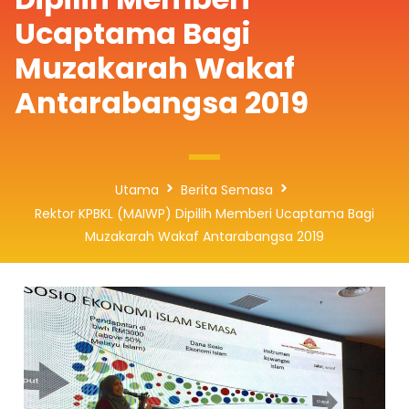
Ucaptama Bagi
Muzakarah Wakaf
Antarabangsa 2019
Utama
Berita Semasa
Rektor KPBKL (MAIWP) Dipilih Memberi Ucaptama Bagi
Muzakarah Wakaf Antarabangsa 2019