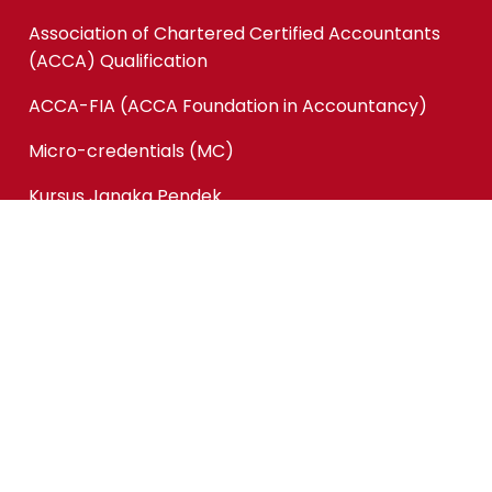
Association of Chartered Certified Accountants
(ACCA) Qualification
ACCA-FIA (ACCA Foundation in Accountancy)
Micro-credentials (MC)
Kursus Jangka Pendek
Pautan Pantas
Permohonan Online
Status Permohonan
Tender & Pembekalan
Kerjaya
Sewaan Fasiliti