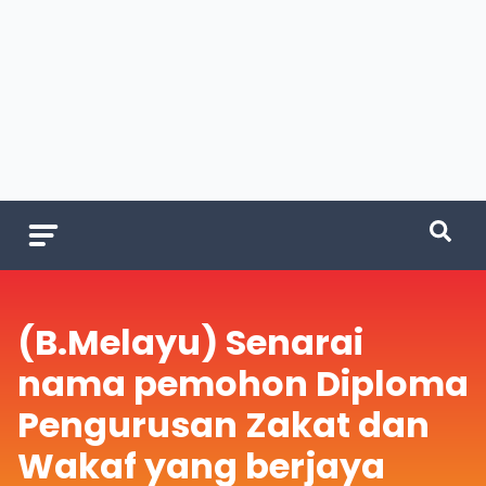
(B.Melayu) Senarai
nama pemohon Diploma
Pengurusan Zakat dan
Wakaf yang berjaya