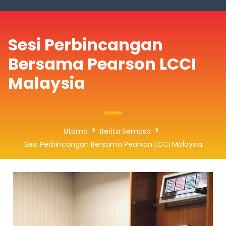
Sesi Perbincangan
Bersama Pearson LCCI
Malaysia
Utama
Berita Semasa
Sesi Perbincangan Bersama Pearson LCCI Malaysia