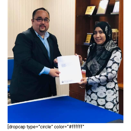
[dropcap type=”circle” color=”#ffffff”