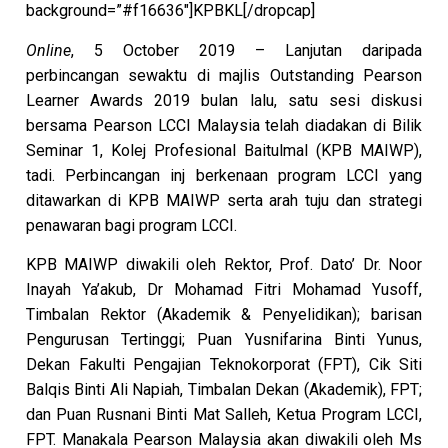
background=”#f16636″]KPBKL[/dropcap]
Online
, 5 October 2019 – Lanjutan daripada
perbincangan sewaktu di majlis Outstanding Pearson
Learner Awards 2019 bulan lalu, satu sesi diskusi
bersama Pearson LCCI Malaysia telah diadakan di Bilik
Seminar 1, Kolej Profesional Baitulmal (KPB MAIWP),
tadi. Perbincangan inj berkenaan program LCCI yang
ditawarkan di KPB MAIWP serta arah tuju dan strategi
penawaran bagi program LCCI.
KPB MAIWP diwakili oleh Rektor, Prof. Dato’ Dr. Noor
Inayah Ya’akub, Dr Mohamad Fitri Mohamad Yusoff,
Timbalan Rektor (Akademik & Penyelidikan); barisan
Pengurusan Tertinggi; Puan Yusnifarina Binti Yunus,
Dekan Fakulti Pengajian Teknokorporat (FPT), Cik Siti
Balqis Binti Ali Napiah, Timbalan Dekan (Akademik), FPT;
dan Puan Rusnani Binti Mat Salleh, Ketua Program LCCI,
FPT. Manakala Pearson Malaysia akan diwakili oleh Ms