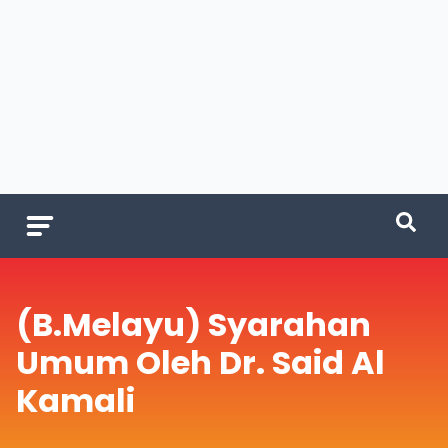
(B.Melayu) Syarahan
Umum Oleh Dr. Said Al
Kamali