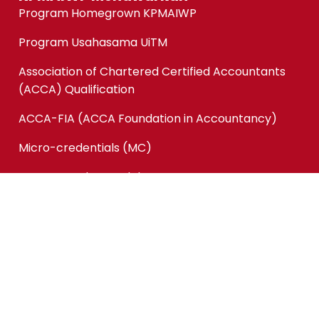
Program Homegrown KPMAIWP
Program Usahasama UiTM
Association of Chartered Certified Accountants
(ACCA) Qualification
ACCA-FIA (ACCA Foundation in Accountancy)
Micro-credentials (MC)
Kursus Jangka Pendek
Pautan Pantas
Permohonan Online
Status Permohonan
Tender & Pembekalan
Kerjaya