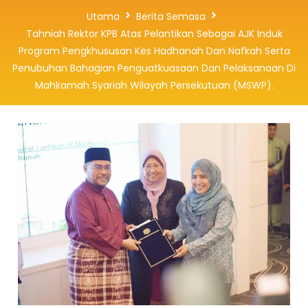
Utama
Berita Semasa
Tahniah Rektor KPB Atas Pelantikan Sebagai AJK Induk
Program Pengkhususan Kes Hadhanah Dan Nafkah Serta
Penubuhan Bahagian Penguatkuasaan Dan Pelaksanaan Di
Mahkamah Syariah Wilayah Persekutuan (MSWP).