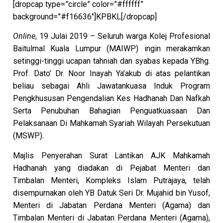
[dropcap type=”circle” color=”#ffffff”
background=”#f16636″]KPBKL[/dropcap]
Online
, 19 Julai 2019 – Seluruh warga Kolej Profesional
Baitulmal Kuala Lumpur (MAIWP) ingin merakamkan
setinggi-tinggi ucapan tahniah dan syabas kepada YBhg.
Prof. Dato’ Dr. Noor Inayah Ya’akub di atas pelantikan
beliau sebagai Ahli Jawatankuasa Induk Program
Pengkhususan Pengendalian Kes Hadhanah Dan Nafkah
Serta Penubuhan Bahagian Penguatkuasaan Dan
Pelaksanaan Di Mahkamah Syariah Wilayah Persekutuan
(MSWP).
Majlis Penyerahan Surat Lantikan AJK Mahkamah
Hadhanah yang diadakan di Pejabat Menteri dan
Timbalan Menteri, Kompleks Islam Putrajaya, telah
disempurnakan oleh YB Datuk Seri Dr. Mujahid bin Yusof,
Menteri di Jabatan Perdana Menteri (Agama) dan
Timbalan Menteri di Jabatan Perdana Menteri (Agama),